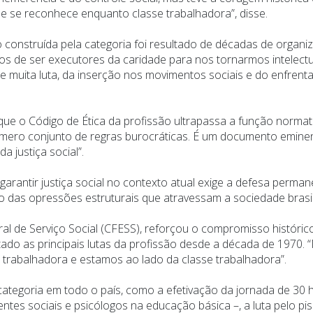
 se reconhece enquanto classe trabalhadora”, disse.
construída pela categoria foi resultado de décadas de organi
s de ser executores da caridade para nos tornarmos intelectua
de muita luta, da inserção nos movimentos sociais e do enfren
 o Código de Ética da profissão ultrapassa a função normati
 mero conjunto de regras burocráticas. É um documento eminen
 justiça social”.
arantir justiça social no contexto atual exige a defesa permane
o das opressões estruturais que atravessam a sociedade brasil
ral de Serviço Social (CFESS), reforçou o compromisso históric
do as principais lutas da profissão desde a década de 1970. 
 trabalhadora e estamos ao lado da classe trabalhadora”.
categoria em todo o país, como a efetivação da jornada de 30 
tes sociais e psicólogos na educação básica –, a luta pelo piso