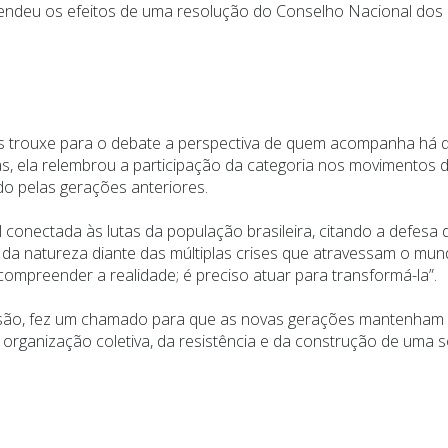
endeu os efeitos de uma resolução do Conselho Nacional dos D
es trouxe para o debate a perspectiva de quem acompanha há qu
s, ela relembrou a participação da categoria nos movimentos de 
do pelas gerações anteriores.
conectada às lutas da população brasileira, citando a defesa 
 da natureza diante das múltiplas crises que atravessam o mu
 compreender a realidade; é preciso atuar para transformá-la”.
ssão, fez um chamado para que as novas gerações mantenham viv
da organização coletiva, da resistência e da construção de um