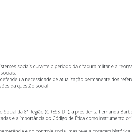
entes sociais durante o período da ditadura militar e a reorg
sociais.
a defendeu a necessidade de atualização permanente dos refere
sões da questão social.
o Social da 8ª Região (CRESS-DF), a presidenta Fernanda Bar
écadas e a importância do Código de Ética como instrumento ori
nemerência e do controle social, mas teve a coragem históric