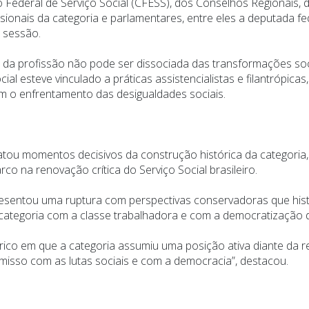
 Federal de Serviço Social (CFESS), dos Conselhos Regionais, 
sionais da categoria e parlamentares, entre eles a deputada fe
 sessão.
da profissão não pode ser dissociada das transformações sociai
ial esteve vinculado a práticas assistencialistas e filantrópic
m o enfrentamento das desigualdades sociais.
sgatou momentos decisivos da construção histórica da categor
o na renovação crítica do Serviço Social brasileiro.
esentou uma ruptura com perspectivas conservadoras que his
 categoria com a classe trabalhadora e com a democratização d
ico em que a categoria assumiu uma posição ativa diante da r
isso com as lutas sociais e com a democracia”, destacou.