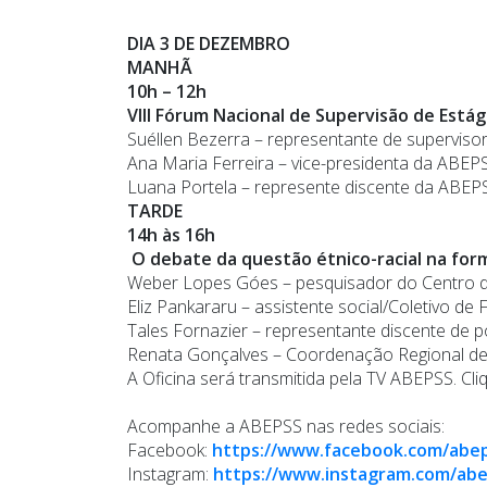
DIA 3 DE DEZEMBRO
MANHÃ
10h – 12h
VIII Fórum Nacional de Supervisão de Estág
Suéllen Bezerra – representante de superviso
Ana Maria Ferreira – vice-presidenta da ABEPS
Luana Portela – represente discente da ABEPSS
TARDE
14h às 16h
O debate da questão étnico-racial na for
Weber Lopes Góes – pesquisador do Centro d
Eliz Pankararu – assistente social/Coletivo de 
Tales Fornazier – representante discente de
Renata Gonçalves – Coordenação Regional de
A Oficina será transmitida pela TV ABEPSS. Cli
Acompanhe a ABEPSS nas redes sociais:
Facebook:
https://www.facebook.com/ab
Instagram:
https://www.instagram.com/abe