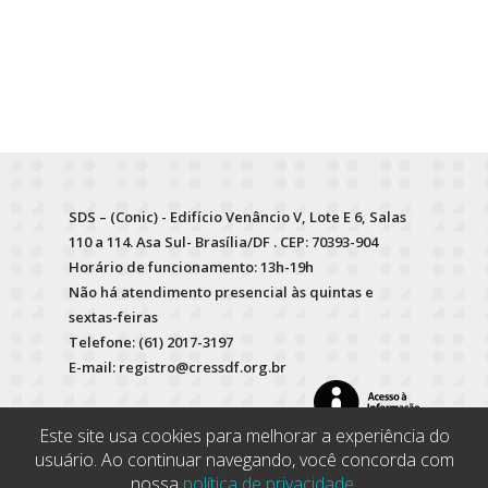
SDS – (Conic) - Edifício Venâncio V, Lote E 6, Salas
110 a 114. Asa Sul- Brasília/DF . CEP: 70393-904
Horário de funcionamento: 13h-19h
Não há atendimento presencial às quintas e
sextas-feiras
Telefone: (61) 2017-3197
E-mail: registro@cressdf.org.br
Este site usa cookies para melhorar a experiência do
usuário. Ao continuar navegando, você concorda com
nossa
política de privacidade
.