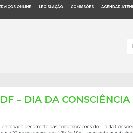
ERVIÇOS ONLINE
LEGISLAÇÃO
COMISSÕES
AGENDAR ATEN
DF – DIA DA CONSCIÊNCIA
ude de feriado decorrente das comemorações do Dia da Consci
o dia 23 de novembro, das 13h às 19h. Lembrando que devid