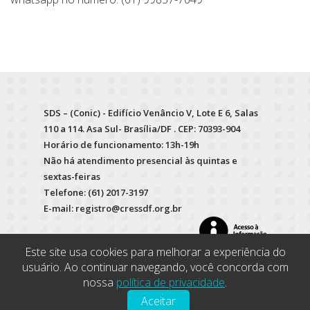
SDS – (Conic) - Edifício Venâncio V, Lote E 6, Salas
110 a 114. Asa Sul- Brasília/DF . CEP: 70393-904
Horário de funcionamento: 13h-19h
Não há atendimento presencial às quintas e
sextas-feiras
Telefone: (61) 2017-3197
E-mail: registro@cressdf.org.br
Este site usa cookies para melhorar a experiência do
usuário. Ao continuar navegando, você concorda com
nossa
política de privacidade
.
Aceitar