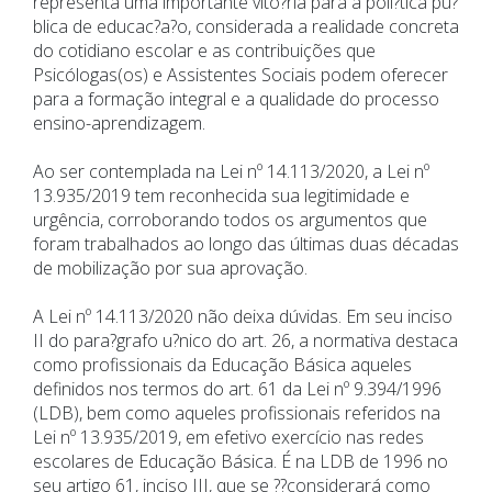
representa uma importante vito?ria para a poli?tica pu?
blica de educac?a?o, considerada a realidade concreta
do cotidiano escolar e as contribuições que
Psicólogas(os) e Assistentes Sociais podem oferecer
para a formação integral e a qualidade do processo
ensino-aprendizagem.
Ao ser contemplada na Lei nº 14.113/2020, a Lei nº
13.935/2019 tem reconhecida sua legitimidade e
urgência, corroborando todos os argumentos que
foram trabalhados ao longo das últimas duas décadas
de mobilização por sua aprovação.
A Lei nº 14.113/2020 não deixa dúvidas. Em seu inciso
II do para?grafo u?nico do art. 26, a normativa destaca
como profissionais da Educação Básica aqueles
definidos nos termos do art. 61 da Lei nº 9.394/1996
(LDB), bem como aqueles profissionais referidos na
Lei nº 13.935/2019, em efetivo exercício nas redes
escolares de Educação Básica. É na LDB de 1996 no
seu artigo 61, inciso III, que se ??considerará como