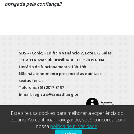
obrigada pela confiança!!
SDS – (Conic) - Edifício Venâncio V, Lote E 6, Salas
110 a 114. Asa Sul- Brasília/DF . CEP: 70393-904
Horário de funcionamento: 13h-19h
Não há atendimento presencial às quintas e
sextas-feiras
Telefone: (61) 2017-3197
E-mail: registro@cressdf.org.br
Este site usa cookies para melhorar a experiência do
usuário. Ao continuar navegando, você concorda com
nossa
política de privacidade
.