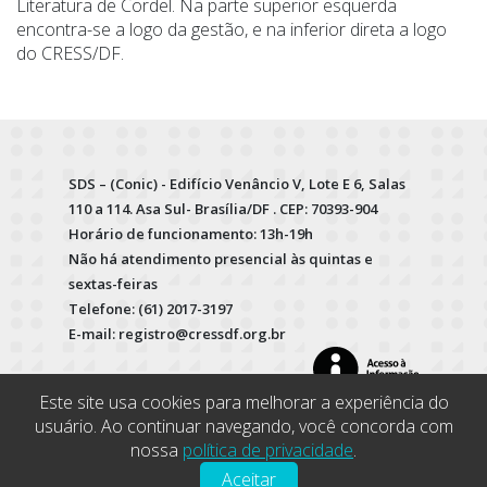
Literatura de Cordel. Na parte superior esquerda
encontra-se a logo da gestão, e na inferior direta a logo
do CRESS/DF.
SDS – (Conic) - Edifício Venâncio V, Lote E 6, Salas
110 a 114. Asa Sul- Brasília/DF . CEP: 70393-904
Horário de funcionamento: 13h-19h
Não há atendimento presencial às quintas e
sextas-feiras
Telefone: (61) 2017-3197
E-mail: registro@cressdf.org.br
Este site usa cookies para melhorar a experiência do
usuário. Ao continuar navegando, você concorda com
nossa
política de privacidade
.
Aceitar