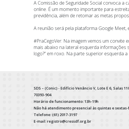
A Comissão de Seguridade Social convoca a ca
online. É um momento importante para estreitar
previdência, além de retomar as metas propos
A reunião será pela plataforma Google Meet, 
#PraCegoVer: Na imagem vemos um convite em 
mais abaixo na lateral esquerda informações s
logo?” em roxo. Na parte superior esquerda a lo
SDS – (Conic) - Edifício Venâncio V, Lote E 6, Salas 110
70393-904
Horário de funcionamento: 13h-19h
Não há atendimento presencial às quintas e sextas-
Telefone: (61) 2017-3197
E-mail: registro@cressdf.org.br