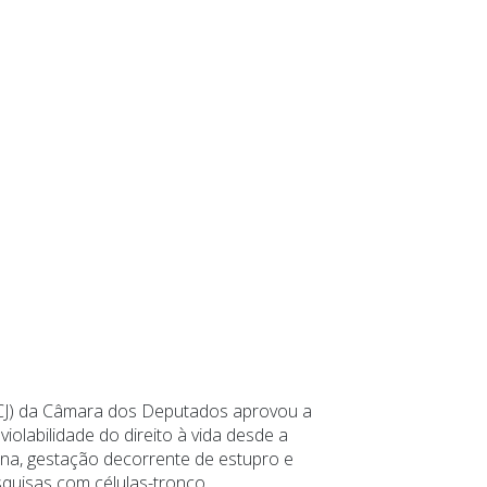
(CCJ) da Câmara dos Deputados aprovou a
olabilidade do direito à vida desde a
erna, gestação decorrente de estupro e
quisas com células-tronco.