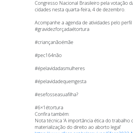
Congresso Nacional Brasileiro pela votação d
cidades nesta quarta-feira, 4 de dezembro.
Acompanhe a agenda de atividades pelo perfi
#gravidezforçadaétortura
#criançanãoémãe
#pec164não
#épelavidadasmulheres
#épelavidadequemgesta
#esefosseasuafilha?
#6×1étortura
Confira também:
Nota técnica ‘A importância ética do trabalho d
materialização do direito ao aborto legal’