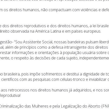
om os direitos humanos, não compactuam com violências e def
s direitos reprodutivos e dos direitos humanos, a lei brasileir
ireito observada na América Latina e em países europeus.
ão- “Sou Assistente Social, nossas bandeiras pulsam liberda
nal, além de princípios como a defesa intransigente dos direito
prestar informações e orientações à população usuária sobre o
mente, o respeito às decisões de cada sujeito, independenteme
rasileira, pois impõe sofrimentos e destitui a dignidade de t
ientíficos com as pesquisas com células-tronco e inviabilizar
aos retrocessos nos direitos humanos já adquiridos, e nos soma
Reprodutiva!
riminalização das Mulheres e pela Legalização do Aborto (F