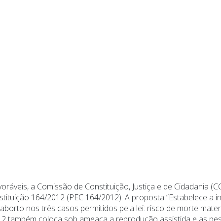
ráveis, a Comissão de Constituição, Justiça e de Cidadania 
ituição 164/2012 (PEC 164/2012). A proposta “Estabelece a invi
o aborto nos três casos permitidos pela lei: risco de morte mat
012 também coloca sob ameaça a reprodução assistida e as pes